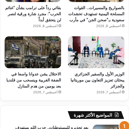
بالصواريخ والمسيرات… القوات
بقائي رداً على ترامب بشأن “غنائم
المسلحة اليمنية تستهدف تحشدات
الحرب”: مجرد شارة ورقية لنصر
سعودية بـ”صحن الجن” في مأرب
لن يتحقق أبداً
أغسطس 8, 2026
أغسطس 8, 2026
الوزير الأول والسفير الجزائري
الاحتلال يشن عدوانا واسعا في
يبحثان تعزيز التعاون بين موريتانيا
الضفة الغربية وينسحب من قلنديا
والجزائر
بعد يومين من هدم المنازل
أغسطس 7, 2026
أغسطس 7, 2026
المواضيع الأكثر شهرة
بعد تحذيره للمستوطنات.. حزب الله يستهدف