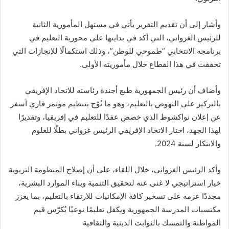
وأشار إلى أن تقديم التقرير يأتي في مستهل المأمورية الثانية
للرئيس الغزواني، التي أكد في بدايتها على محورية التعليم في
برنامجه الانتخابي “طموحي للوطن”، وذلك استكمالًا للإنجازات التي
تحققت في هذا القطاع خلال مأموريته الأولى.
وأضاف أن رئيس الجمهورية طبع أجندة رئاسته للاتحاد الإفريقي
بالتركيز على النهوض بالتعليم، وهو ما تُوّج بتنظيم مؤتمر قاري أسفر
عن إعلان نواكشوط الذي خصص عقدًا للتعليم في إفريقيا، وتقديرًا
لهذا الجهد، اختار الاتحاد الإفريقي الرئيس غزواني بطلًا للعلوم
والابتكار لسنة 2024.
وأكد الرئيس الغزواني، خلال اللقاء، على أن إصلاح المنظومة التربوية
خيار استراتيجي لا غنى عنه لتحقيق التنمية وبناء الموارد البشرية،
مجددًا عزمه على تسخير كافة الإمكانيات للارتقاء بالتعليم، بما يعزز
مكتسبات المدرسة الجمهورية ويكفل تعليمًا نوعيًا يُكرّس قيم
المواطنة والتمسك بالثوابت الدينية والثقافية