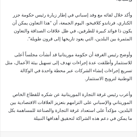
وأكد خلال لقائه مع وفد إسباني في إطار زيارة رئيس حكومة جزر
الكناري، فرناندو كلافيخو، اليوم الجمعة، أن “هذا التعاون يمكن أن
يكون ذا فوائد كبيرة للطرفين، في ظل علاقات الصداقة والتعاون
المثمرة بين البلدين، التي يعود تاريخها إلى قرون طويلة”.
وأوضح رئيس الغرفة أن حكومة موريتانيا قد أنشأت مجلساً أعلى
للاستثمار وأطلقت عدة إجراءات تهدف إلى تسهيل بيئة الأعمال، مثل
تسريع إجراءات إنشاء الشركات عبر محطة واحدة في الوكالة
الوطنية لترويج الاستثمار.
وأعرب رئيس غرفة التجارة الموريتانية عن شكره للقطاع الخاص
الموريتاني والإسباني على التزامهم بتعزيز العلاقات الاقتصادية بين
البلدين، مؤكداً على استعداد غرفة التجارة والصناعة للمساهمة بكل
ما يمكن في دعم هذه الشراكة لتحقيق أهدافها النبيلة
فيسبوك
X
واتساب
تيلقرام
مشاركة عبر البريد
طباعة