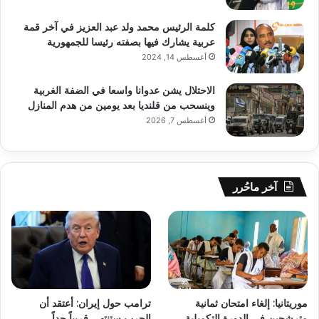
كلمة الرئيس محمد ولد عبد العزيز في آخر قمة
عربية يشارك فيها بصفته رئيسا للجمهورية
أغسطس 14, 2024
الاحتلال يشن عدوانا واسعا في الضفة الغربية
وينسحب من قلنديا بعد يومين من هدم المنازل
أغسطس 7, 2026
آخر ماحُرر
موريتانيا: إلغاء امتحان ثمانية
ترامب حول إيران: أعتقد أن
مترشحين في الدورة التكميلية
الحرب ستنتهي قريباً جداً