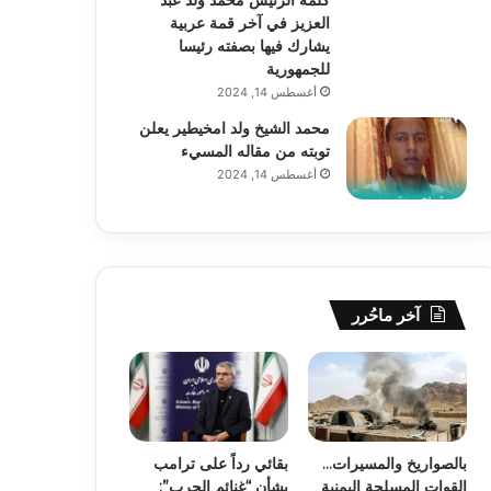
العزيز في آخر قمة عربية
يشارك فيها بصفته رئيسا
للجمهورية
أغسطس 14, 2024
محمد الشيخ ولد امخيطير يعلن
توبته من مقاله المسيء
أغسطس 14, 2024
آخر ماحُرر
بالصواريخ والمسيرات…
بقائي رداً على ترامب
القوات المسلحة اليمنية
بشأن “غنائم الحرب”: