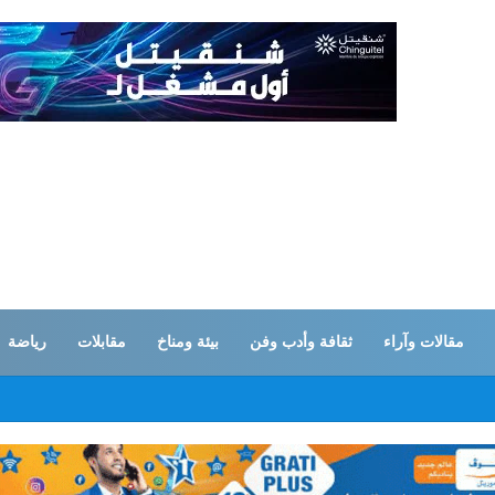
مقالات وآراء
ثقافة وأدب وفن
بيئة ومناخ
مقابلات
رياضة
ات… القوات المسلحة اليمنية تستهدف تحشدات سعودية بـ”صحن الجن” في مأرب