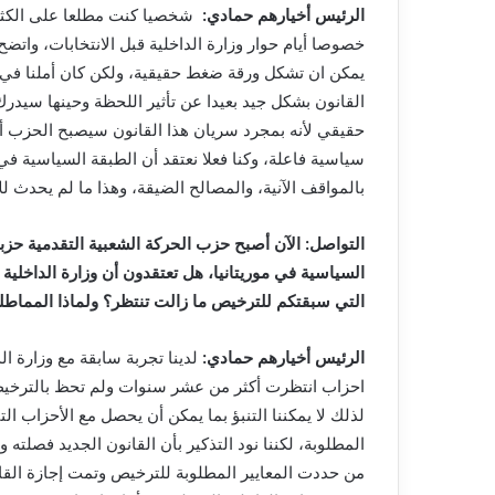
الرئيس أخيارهم حمادي:
شخصيا كنت مطلعا على الكثير 
خصوصا أيام حوار وزارة الداخلية قبل الانتخابات، واتضح ل
يمكن ان تشكل ورقة ضغط حقيقية، ولكن كان أملنا في ك
القانون بشكل جيد بعيدا عن تأثير اللحظة وحينها سي
حقيقي لأنه بمجرد سريان هذا القانون سيصبح الحزب أق
سياسية فاعلة، وكنا فعلا نعتقد أن الطبقة السياسية في 
بالمواقف الآنية، والمصالح الضيقة، وهذا ما لم يحدث لل
التواصل: الآن أصبح حزب الحركة الشعبية التقدمية حزب
السياسية في موريتانيا، هل تعتقدون أن وزارة الداخلي
التي سبقتكم للترخيص ما زالت تنتظر؟ ولماذا المماطلة
الرئيس أخيارهم حمادي:
احزاب انتظرت أكثر من عشر سنوات ولم تحظ بالترخيص
لذلك لا يمكننا التنبؤ بما يمكن أن يحصل مع الأحزاب ا
المطلوبة، لكننا نود التذكير بأن القانون الجديد فصلته 
من حددت المعايير المطلوبة للترخيص وتمت إجازة القا