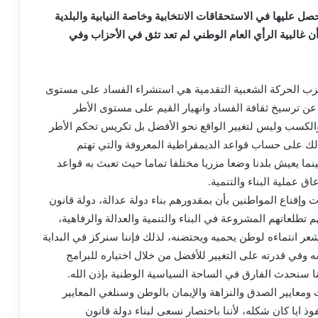
صل عليها في الاستحقاقات الانتخابية وخاصة النيابية والبلدية
ن غالبية الرأي العام الوطني لم تعد تثق في الأحزاب وفي
ب الحركة الشعبية التقدمية هي استشراء الفساد على مستوى
عن ترسيخ ثقافة الفساد وانهيار القيم على مستوى الأطر
ح والكسب وليس لتغيير الواقع نحو الأفضل بل تكريس تحكم الأطر
ذلك على حساب قواعد الديمقراطية المعروفة والتي تهتم
نما يعيش بلدنا وضعا مزريا مختلفا تماما حيث تعبث به قواعد
اق عملية البناء والتنمية.
ت وإقناع المواطنين بأن بمقدورهم بناء دولة عدالة، دولة قانون
لعاتهم المشروعة في البناء والتنمية والعدالة والرفاهية،
شعر انتماءه لوطن يحميه ويحتضنه، لذلك فإننا سنركز في البداية
 وفي قدرته على التغيير للأفضل من خلال اختياره للبرامج
ننا سنحدث الفارق في الساحة السياسية الوطنية بإذن الله.
 ومعايير الصدق والنزاهة والإيمان بالوطن وسنلغي المعايير
وذ ايا كان شكله، لأننا باختصار نسعى لبناء دولة قانون