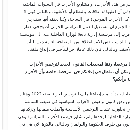
من هذه الأحزاب، أو مشاريع الأحزاب في السنوات الماضية
ي أن اغلبها له علاقات بالنظام أو بالأغلبية، وبالتالي فهي لا
ل الأحزاب الموجودة في الساحة، وكنا نعتقد أنها ستدرس
درك الجميع ان مستقبل العمل السياسي الحزبي أصبح في خطر
رب إلى مؤسسة إدارية تابعة لوزارة الداخلية منه الى مؤسسة
البلد ستناقش الأمر انطلاقا من المصلحة العامة دون التأثر
أسف، وبالتالي كان ذلك عاملا آخر للتأخير في إيداع ملفنا.
ا مرخصا، وفقا لمحددات القانون الجديد لترخيص الأحزاب
ة يمكن أن تماطل في إعلانكم حزبا مرخصا، خاصة وأن الأحزاب
 برأيكم؟
لدينا تجربة سابقة مع وزارة الداخلية بدأت منذ إيداعنا ملف الترخيص لحزبنا سنة 2022 وهناك
 وفق قانون ترخيص الأحزاب السياسية في صيغته السابقة.
لتي تجاوزت عتبات الترخيص الأساسية وأكملت ملفاتها وتزكياتها
وزارة الداخلية لوحدها ولم تتشاور فيه مع الأحزاب السياسية وهي
نون من طرف الحكومة والبرلمان وبالتالي فالكرة الآن هي في