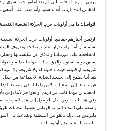
مرمى وزارة الداخلية التي لم يعد أمامها خيار سوى تر
المقاس الذي ارتأت أنه يناسبها وأنه مبني على أسس س
التواصل: ما هي أولويات حزب الحركة الشعبية التقدمية
الرئيس أخيارهم حمادي:
أولويات حزب الحركة الشعبية
أسسته أن أمن واستقرار البلد ومصالحه وظروف المنطقة
المحافظة على موريتانيا والدفاع عن مكتسباتها ومحاربة
أسس دولة القانون والمؤسسات، دولة العدالة والمواطنة
شريحته او قبيلة، حيث لا قبيلة له ولا شريحة ولا إثنية إلا
كما أننا نطمح إلى تجسيد العدالة الاجتماعية من خلال ا
عن حاجتنا إلى استتباب الأمن داخليا وفي محيطنا الإقلي
المفسدين مهما كانت مراكزهم أو نفوذهم لأننا نؤمن بأن
وفي هذا الصدد ومن أجل الوصول إلى هذه المرحلة، سو
واسعة على امتداد التراب الوطني تعقبها انتخابات للهي
ملتزمين في ذلك بالقوانين المنظمة وبقناعتنا بأن الموا
والنخبة الواعية يعتبر أولوية لدينا.