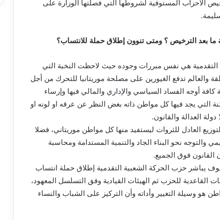
خيص الاحزاب المستوفية لشروطها التي فصلتها الوزارة على
ليمة.
 ما بعد الترخيص ؟ ومتى تنوون إطلاق حملة للانتساب؟
 التقدمية هي نفس مبررات وجوده حيث لاحظت النخبة التي
 والعالم تدفع الغيورين على مصلحة موريتانيا للتحرك من أجل
 كافة أوجه الفساد السياسي والإداري والمالي فيها وإرساء
 التي يجد فيها كل مواطن ذاته بغض النظر عن عرقه او لونه او
 دولة العدالة والقانون.
لتوزيع العادل للثروات ليستفيد منها كل مواطن موريتاني، فضلا
مي والتوجه نحو البناء الجاد والتنمية المستدامة ومحاسبة
 القانون فوق الجميع.
ف يباشر حزب الحركة الشعبية التقدمية إطلاق حملة انتساب
ئات القاعدية للحزب ثم الهيئات القيادية وفق التسلسل المعهود،
طن هو وسيلة التغيير وأداته وأن التركيز على الشباب والنساء