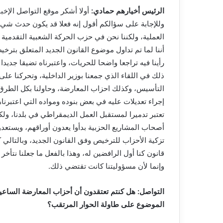
الرئيس أخيارهم حمادي:
أولا أشكر موقع التواصل الإخب
وللإجابة على سؤالكم أقول إنه فعلا قد يكون حدث شي
العملية، ولكننا نحن في حزب الحركة الشعبية التقدمية
أننا لما تم تداول موضوع القانون الجديد المتعلق بتر
رأينا فيه تراجعا واضحا للحريات، واعتبرناه تضيقا جدي
ذلك في اللقاء الذي جمعنا بوزير الداخلية، وتحركنا ع
التأسيس، وكذلك احزاب المعارضة، وحاولنا بكل الطرق
إجراء تعديلات عليه في بعض بنوده ومواده التي اعتبرن
تعتبر تدميرا لمستقبل العمل الديمقراطي في بلدنا، ولك
أصحاب المشاريع الحزبية بدأوا يعدون أوراقهم، ويستعدو
تزكية الأحزاب للترخيص وفق القانون الجديد، وبالتالي 
قانون كنا أول الرافضين له، وهذا بالفعل ما جعلنا نتأخ
وإنما لأن مسؤوليتنا كانت تقتضي ذلك.
التواصل: هل كنتم تعتقدون أن أحزاب المعارضة الساع
الموضوع على طاولة الحوار المرتقب؟