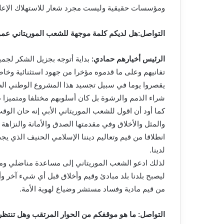
ومؤسسات حقيقية وليست مجرد شعار للاستهلاك الإعل
التواصل:هل لديكم كلمة موجهة للشعب الموريتاني عمو
الرئيس أخيارهم حمادي:
بداية أتوجه بجزيل الشكر لجم
تفانيهم وعلى ما قدموه مؤخرا من جهود استثنائية وخاص
يقصروا يوما في سبيل تجسيد هذا المشروع الوطني الطم
شراء الذمم والرشوة بل كان أسلوبهم مختلفا ومتميزا ط
كما أود أن اقول للشعب الموريتاني الأبي إنه حان الوق
والمثل والأخلاق وفي مقدمتها الصدق والأمانة والنزاهة و
انطلاقا من قيم وتعاليم ديننا الإسلامي الحنيف الذي 
لدينا.
لذلك ادعو الشعب الموريتاني إلى مساعدة مناضلي ومنا
ليصبح بلدنا بلد مبادئ وقيم وأخلاق قبل أي شيء آخر وأن
من قيم مادية وفساد مستشر وضياع لهوية الأمة.
التواصل: ما هو موقفكم من الحوار المرتقب وهل تنتظرو