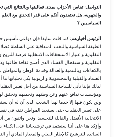
التواصل: تقاس الأحزاب بمدى فعاليتها وبالنتائج التي تح
والجهوية، هل تعتقدون أنكم على قدر التحدي مع العلم أ
السياسيبن ؟
الرئيس أخيارهم:
كما قلت سابقا فإن دواعي تأسيس حز
الطبقة السياسية والنخب المتعاقبة على السلطة فضلا 
التقليدية واعتبار الاستحقاقات الانتخابية فرصة للترب
التقليدية واستفحال الفساد الذي أصبح ثقافة طاغية و
بالكفاءات وبالتنمية والعدالة وخدمة الوطن والمواطن بي
الفساد والقبلية والمحسوبية والزبونية بكل تجلياتها ما أع
لذلك فإننا نأتي للساحة السياسية من أجل تغيير العقليا
ومؤسسات تدافع عنهم وعن وطنهم وتحميهم وتحقق لهم تط
ولن نكون فيها إلا خدما لهذا الشعب الذي آن له أن يست
على تغيير العقليات حتى يستعيد المواطن ثقته في نفسه
الانتخابية الأفضل والقابلة للتجسيد. ونحن واثقون من أ
وأؤكد هنا على أننا سنعتمد في ترشيحاتنا على الكفاءات
السائدة للترشيح كالإطار القبلي والمعيار المادي أو النف