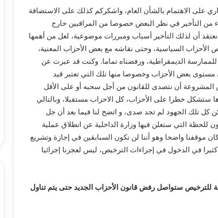
اري على الاهتمام بالشأن العام، واشكركم كذلك على الاستضافة
ء من التأخير في نظر البعض خصوصا من المراقبين خارج
 نعتقد أن لذلك التأخير أسباب ومبررات موضوعية، لعل من أهمها
خيص الأحزاب السياسية، وحتى نقاشه مع بعض الأحزاب المعنية،
دا للممارسة الديمقراطية، ورفضناه تماما. وكنت قد عبرت عن
لى مستوى بعض الأحزاب وخصوصا منها تلك التي تعتبر قيد
 المشروعة أن نتصدى للقانون من أجل سحبه أو على الأقل
اها ستشكل خطرا على الأحزاب، كل الاحزاب مستقبلا، وبالتالي
ن كل تلك الجهود لم تجد صدى، و اتضح لنا فيما بعد أن جل
ن للحظة التي ستعلن فيها وزارة الداخلية عن انطلاق عملية
كان موقفنا واضحا وهو أننا لن نكون السبابقين في إجازة وتشريع
ر كثيرا في الدخول في إجراءات الترخيص، ليس لعجزنا إجرائيا
ية للترخيص ستواصل رفض قانون الأحزاب الجديد حتى يتم تناول