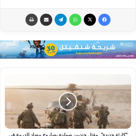
فيسبوك
X
واتساب
تيلقرام
مشاركة عبر البريد
طباعة
"كارثة جديدة".. مقتل جنديين صهاينة بصاروخ مضاد للدروع في