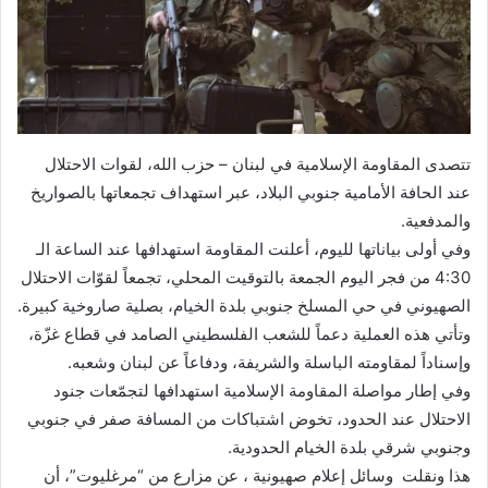
تتصدى المقاومة الإسلامية في لبنان – حزب الله، لقوات الاحتلال
عند الحافة الأمامية جنوبي البلاد، عبر استهداف تجمعاتها بالصواريخ
والمدفعية.
وفي أولى بياناتها لليوم، أعلنت المقاومة استهدافها عند الساعة الـ
4:30 من فجر اليوم الجمعة بالتوقيت المحلي، ‏تجمعاً لقوّات الاحتلال
الصهيوني في حي المسلخ جنوبي بلدة الخيام، بصلية صاروخية كبيرة.
وتأتي هذه العملية دعماً للشعب الفلسطيني الصامد في قطاع غزّة،
وإسناداً لمقاومته الباسلة ‌‏‌‏‌والشريفة، ودفاعاً عن لبنان ‌‏وشعبه.
وفي إطار مواصلة المقاومة الإسلامية استهدافها لتجمّعات جنود
الاحتلال عند الحدود، تخوض اشتباكات من المسافة صفر في جنوبي
وجنوبي شرقي بلدة الخيام الحدودية.
هذا ونقلت وسائل إعلام صهيونية ، عن مزارع من “مرغليوت”، أن