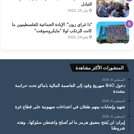
التبادل
يناير 25, 2025
“ذا غراي زون”: الإبادة الجماعية للفلسطينيين ما
كانت لتُرتكب لولا “مايكروسوفت”
مايو 24, 2025
المنشورات الأكثر مشاهدة
أغسطس 8, 2026
دخول 840 صهريج وقود إلى العاصمة المالية باماكو تحت حراسة
مشددة
أغسطس 8, 2026
شهيد وإصابات بينهم طفلان في اعتداءات صهيونية على قطاع غزة
أغسطس 8, 2026
إيران: لن يُفتح مضيق هرمز ما لم تُصلح واشنطن سلوكها… وهذه
شروطنا