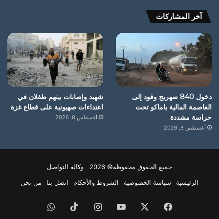
آخر المشاركات
دخول 840 صهريج وقود إلى
شهيد وإصابات بينهم طفلان في
العاصمة المالية باماكو تحت
اعتداءات صهيونية على قطاع غزة
حراسة مشددة
أغسطس 8, 2026
أغسطس 8, 2026
جميع الحقوق محفوظة© 2026 وكالة التواصل
الرئيسية
سياسة الخصوصية
الشروط والأحكام
اتصل بنا
من نحن
فيسبوك
X
يوتيوب
انستقرام
‫TikTok
واتساب