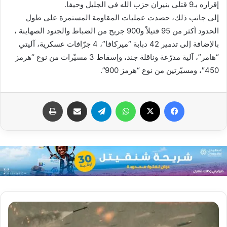
إقراره بـ9 قتلى بنيران حزب الله في الجليل وحيفا.
إلى جانب ذلك، حصدت عمليات المقاومة المستمرة على طول
الحدود أكثر من 95 قتيلاً و900 جريح من الضباط والجنود الصهاينة ،
بالإضافة إلى تدمير 42 دبابة “ميركافا”، 4 جرّافات عسكرية، آليتي
“هامر”، آلية مدرّعة وناقلة جند، وإسقاط 3 مسيّرات من نوع “هرمز
450″، ومسيّرتين من نوع “هرمز 900”.
فيسبوك
X
واتساب
تيلقرام
مشاركة عبر البريد
طباعة