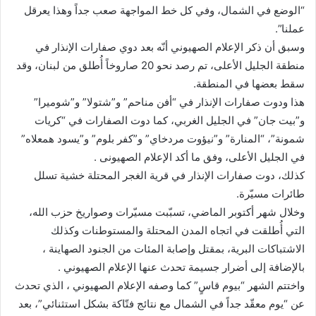
“الوضع في الشمال، وفي كل خط المواجهة صعب جداً وهذا يعرقل
عملنا”.
وسبق أن ذكر الإعلام الصهيوني أنّه بعد دوي صفارات الإنذار في
منطقة الجليل الأعلى، تم رصد نحو 20 صاروخاً أُطلق من لبنان، وقد
سقط بعضها في المنطقة.
هذا ودوت صفارات الإنذار في “أفن مناحم” و”شتولا” و”شوميرا”
و”بيت جان” في الجليل الغربي، كما دوت الصفارات في “كريات
شمونة”، “المنارة” و”نيؤوت مردخاي” و”كفر بلوم” و”يسود همعلاه”
في الجليل الأعلى، وفق ما أكد الإعلام الصهيونى .
كذلك، دوت صفارات الإنذار في قرية الغجر المحتلة خشية تسلل
طائرات مسيّرة.
وخلال شهر أكتوبر الماضي، تسبّبت مسيّرات وصواريخ حزب الله،
التي أُطلقت في اتجاه المدن المحتلة والمستوطنات وكذلك
الاشتباكات البرية، بمقتل وإصابة المئات من الجنود الصهاينة ،
بالإضافة إلى أضرار جسيمة تحدث عنها الإعلام الصهيوني .
واختتم الشهر “بيوم قاسٍ” كما وصفه الإعلام الصهيوني ، الذي تحدث
عن “يوم معقّد جداً في الشمال مع نتائج فتّاكة بشكل استثنائي”، بعد