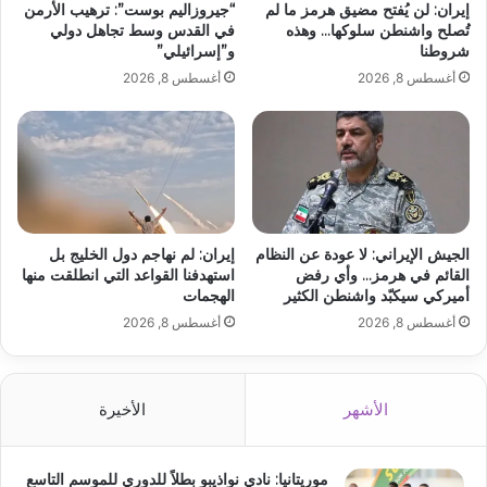
إيران: لن يُفتح مضيق هرمز ما لم
“جيروزاليم بوست”: ترهيب الأرمن
تُصلح واشنطن سلوكها… وهذه
في القدس وسط تجاهل دولي
شروطنا
و”إسرائيلي”
أغسطس 8, 2026
أغسطس 8, 2026
الجيش الإيراني: لا عودة عن النظام
إيران: لم نهاجم دول الخليج بل
القائم في هرمز… وأي رفض
استهدفنا القواعد التي انطلقت منها
أميركي سيكبّد واشنطن الكثير
الهجمات
أغسطس 8, 2026
أغسطس 8, 2026
الأشهر
الأخيرة
موريتانيا: نادي نواذيبو بطلاً للدوري للموسم التاسع