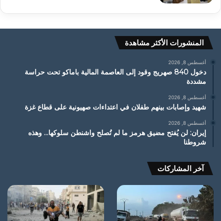
المنشورات الأكثر مشاهدة
أغسطس 8, 2026
دخول 840 صهريج وقود إلى العاصمة المالية باماكو تحت حراسة
مشددة
أغسطس 8, 2026
شهيد وإصابات بينهم طفلان في اعتداءات صهيونية على قطاع غزة
أغسطس 8, 2026
إيران: لن يُفتح مضيق هرمز ما لم تُصلح واشنطن سلوكها… وهذه
شروطنا
آخر المشاركات