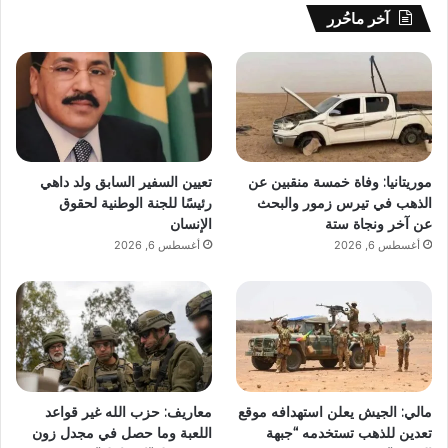
آخر ماحُرر
موريتانيا: وفاة خمسة منقبين عن
تعيين السفير السابق ولد داهي
الذهب في تيرس زمور والبحث
رئيسًا للجنة الوطنية لحقوق
عن آخر ونجاة ستة
الإنسان
أغسطس 6, 2026
أغسطس 6, 2026
مالي: الجيش يعلن استهدافه موقع
معاريف: حزب الله غير قواعد
تعدين للذهب تستخدمه “جبهة
اللعبة وما حصل في مجدل زون