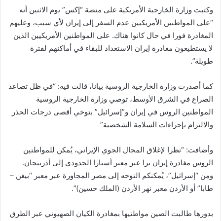
وكتبت وزارة الخارجية الأمريكية على منصة “إكس” يوم الاثنين أنه
“على المواطنين الأمريكيين عدم السفر إلى إيران لأي سبب، وعليهم
المغادرة فورا في حال كانوا هناك. على المواطنين الأمريكيين الذين
لا يستطيعون مغادرة إيران الاستعداد للبقاء في أماكنهم لفترة
طويلة”.
كما أصدرت وزارة الخارجية الروسية بيانا، قالت فيه: “في ظل تصاعد
الصراع في الشرق الأوسط، توصي وزارة الخارجية الروسية
المواطنين الروس في إيران و”إسرائيل” بتوخي أقصى درجات الحذر
والالتزام بإجراءات السلامة الشخصية”
وأضافت: “نظرا لإغلاق المجال الجوي الإيراني، يُمكن للمواطنين
الروس مغادرة إيران برا عبر معبر أستارا الحدودي إلى أذربيجان.
ومن “إسرائيل”، يُمكنكم التوجه إلى مصر المجاورة عبر معبر “بيغن –
طابا” أو الأردن معبر نهر الأردن (الملك حسين)”.
بدورها طالبت الصين مواطنيها بمغادرة الكيان الصهيوني عبر الطرق