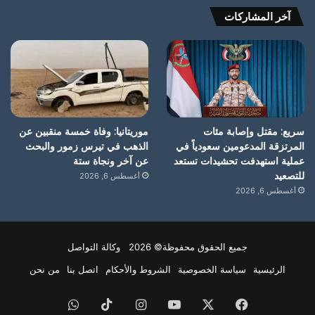
آخر المشاركات
سريع: مقتل وإصابة مئات
موريتانيا: وفاة خمسة منقبين عن
المرتزقة المدعومين سعودياً في
الذهب في تيرس زمور والبحث
عملية استهدفت تحشيدات تستعد
عن آخر ونجاة ستة
للتصعيد
أغسطس 6, 2026
أغسطس 6, 2026
جميع الحقوق محفوظة© 2026 وكالة التواصل
الرئيسية
سياسة الخصوصية
الشروط والأحكام
اتصل بنا
من نحن
فيسبوك
X
يوتيوب
انستقرام
‫TikTok
واتساب