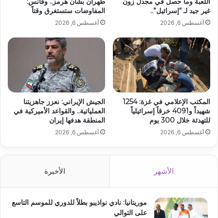
اللعبة وما حصل في مجدل زون
طهران بشأن هرمز.. وفانس:
غير جيد لـ “إسرائيل”..
المفاوضات ستستغرق وقتاً
أغسطس 6, 2026
أغسطس 6, 2026
المكتب الإعلامي في غزة: 1254
الجيش الإيراني: نعزز جاهزيتنا
شهيداً و4091 خرقاً إسرائيلياً
العملياتية.. والقواعد الأميركية في
للتهدئة خلال 300 يوم
المنطقة هدفها إيران
أغسطس 6, 2026
أغسطس 6, 2026
الأشهر
الأخيرة
موريتانيا: نادي نواذيبو بطلاً للدوري للموسم التاسع
على التوالي