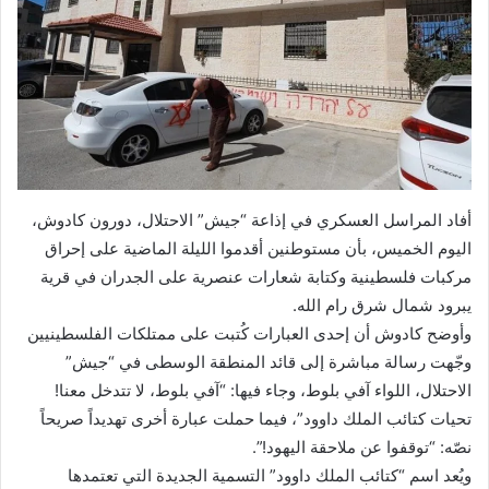
أفاد المراسل العسكري في إذاعة “جيش” الاحتلال، دورون كادوش،
اليوم الخميس، بأن مستوطنين أقدموا الليلة الماضية على إحراق
مركبات فلسطينية وكتابة شعارات عنصرية على الجدران في قرية
يبرود شمال شرق رام الله.
وأوضح كادوش أن إحدى العبارات كُتبت على ممتلكات الفلسطينيين
وجّهت رسالة مباشرة إلى قائد المنطقة الوسطى في “جيش”
الاحتلال، اللواء آفي بلوط، وجاء فيها: “آفي بلوط، لا تتدخل معنا!
تحيات كتائب الملك داوود”، فيما حملت عبارة أخرى تهديداً صريحاً
نصّه: “توقفوا عن ملاحقة اليهود!”.
ويُعد اسم “كتائب الملك داوود” التسمية الجديدة التي تعتمدها