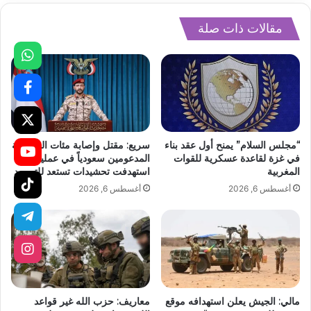
مقالات ذات صلة
“مجلس السلام” يمنح أول عقد بناء
سريع: مقتل وإصابة مئات المرتزقة
في غزة لقاعدة عسكرية للقوات
المدعومين سعودياً في عملية
المغربية
استهدفت تحشيدات تستعد للتصعيد
أغسطس 6, 2026
أغسطس 6, 2026
مالي: الجيش يعلن استهدافه موقع
معاريف: حزب الله غير قواعد