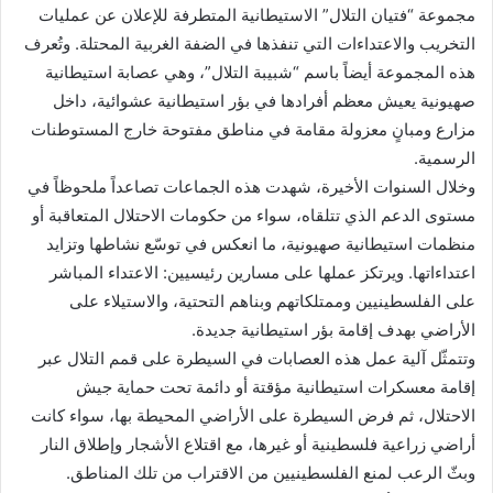
مجموعة “فتيان التلال” الاستيطانية المتطرفة للإعلان عن عمليات
التخريب والاعتداءات التي تنفذها في الضفة الغربية المحتلة. وتُعرف
هذه المجموعة أيضاً باسم “شبيبة التلال”، وهي عصابة استيطانية
صهيونية يعيش معظم أفرادها في بؤر استيطانية عشوائية، داخل
مزارع ومبانٍ معزولة مقامة في مناطق مفتوحة خارج المستوطنات
الرسمية.
وخلال السنوات الأخيرة، شهدت هذه الجماعات تصاعداً ملحوظاً في
مستوى الدعم الذي تتلقاه، سواء من حكومات الاحتلال المتعاقبة أو
منظمات استيطانية صهيونية، ما انعكس في توسّع نشاطها وتزايد
اعتداءاتها. ويرتكز عملها على مسارين رئيسيين: الاعتداء المباشر
على الفلسطينيين وممتلكاتهم وبناهم التحتية، والاستيلاء على
الأراضي بهدف إقامة بؤر استيطانية جديدة.
وتتمثّل آلية عمل هذه العصابات في السيطرة على قمم التلال عبر
إقامة معسكرات استيطانية مؤقتة أو دائمة تحت حماية جيش
الاحتلال، ثم فرض السيطرة على الأراضي المحيطة بها، سواء كانت
أراضي زراعية فلسطينية أو غيرها، مع اقتلاع الأشجار وإطلاق النار
وبثّ الرعب لمنع الفلسطينيين من الاقتراب من تلك المناطق.