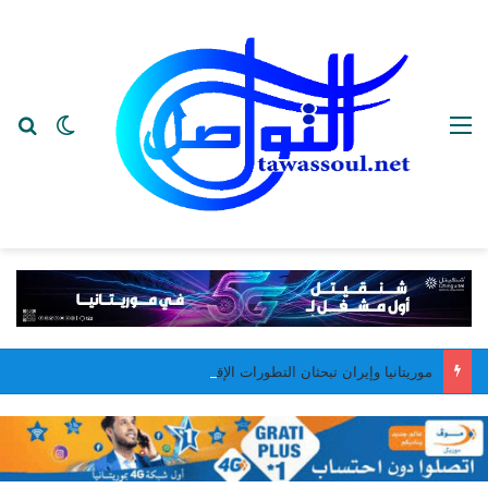
القائمة
بح
الوضع ا
موريتانيا وإيران تبحثان التطورات الإقليمية وتعزيز التعاون بين البلدين