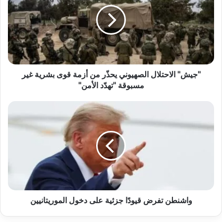
"جيش" الاحتلال الصهيوني يحذّر من أزمة قوى بشرية غير
مسبوقة "تهدّد الأمن"
واشنطن تفرض قيودًا جزئية على دخول الموريتانيين