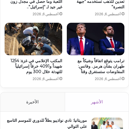
تعدين للذهب تستخدمه “جبهة
اللعبة وما حصل في مجدل زون
النصرة”
غير جيد لـ “إسرائيل”..
أغسطس 6, 2026
أغسطس 6, 2026
ترامب يتوقع اتفاقاً وشيكاً مع
المكتب الإعلامي في غزة: 1254
طهران بشأن هرمز.. وفانس:
شهيداً و4091 خرقاً إسرائيلياً
المفاوضات ستستغرق وقتاً
للتهدئة خلال 300 يوم
أغسطس 6, 2026
أغسطس 6, 2026
الأشهر
الأخيرة
موريتانيا: نادي نواذيبو بطلاً للدوري للموسم التاسع
على التوالي