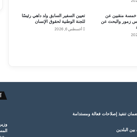
ة خمسة منقبين عن
تعيين السفير السابق ولد داهي رئيسًا
س زمور والبحث عن
للجنة الوطنية لحقوق الإنسان
أغسطس 6, 2026
آ
ضمان تنفيذ إصلاحات فعالة ومستدامة
وزير
 بين البلدين
المس