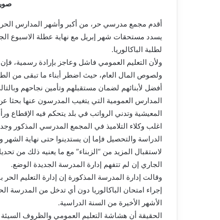
صورة
أقدم مجمع مدرسي حر، من أكبر وأشهر المدارس الحرة 
يسدد مستحقات شهر إبريل مع نهاية عطلة الاسبوع الجار
لطلبة الباكالوريا.
ولأن التعليم العمومي فاشل وعاجز بإرادة رسمية، فإن ا
ولصوص المال العام، حيث اضطر أبناء ما تبقى من الط
أفضل لأبنائهم لضمان مستقبلهم وتأمين نجاحهم وبالتا
المدارس العمومية التي يتغيب المدرسون عنها بحثا ع
المعيشية وتدني الرواتب في بلد يتحكم فيه الإقطاع ورأ
اغلب وكلاء التلاميذ في المجمع المدرسي المذكور وجدو
الدراسة والتحصيل فإما إن يستدينوا حتى نهاية الشهر و
لاستقبال المزيد من “الزبناء” مع ما يعنيه ذلك من تحدي
الجاري إن لم تتفهم إدارة المدرسة الجديدة الوضع.
وقالت إدارة المدرسة المذكورة إن إدارة التعليم الحر ب
إجراء امتحان الباكالوريا دون أي تدخل من المدرسة الحر
الأشهر الأخيرة من السنة الدراسية.
الحقيقة أن هشاشة التعليم العمومي والظروف السيئة ل