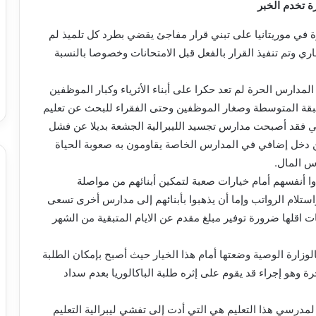
 تخدم الخبر
في موريتانيا على تبني قرار مفاجئ يقضي بطرد كل تلميذ لم
ي وتم تنفيذ القرار بالفعل قبل الامتحانات وخصوصا بالنسبة
لمدارس الحرة لم تعد حكرا على أبناء الأثرياء وكبار الموظفين
بقة المتوسطة وصغار الموظفين وحتى الفقراء للبحث عن تعليم
لي فقد أصبحت مدارس تجسيد الليبرالية الجشعة بديلا عن فشل
ن دخل إضافي في المدارس الخاصة يقاومون به صعوبة الحياة
س المال.
ا أنفسهم أمام خيارات صعبة لتمكين أبنائهم من مواصلة
استلام الرواتب وإما أن يذهبوا بأبنائهم إلى مدارس أخرى تسعى
ات اقلها ضرورة توفير مبلغ مقدم عن الايام المتبقية من الشهر
الوزارة الوصية وضعتها أمام هذا الخيار حيث أصبح بإمكان الطلبة
ة وهو إجراء قد يقوم على إثره طلبة الباكالوريا بعدم سداد
مدرسي هذا التعليم هي التي أدت إلى تفشي ليبرالية التعليم