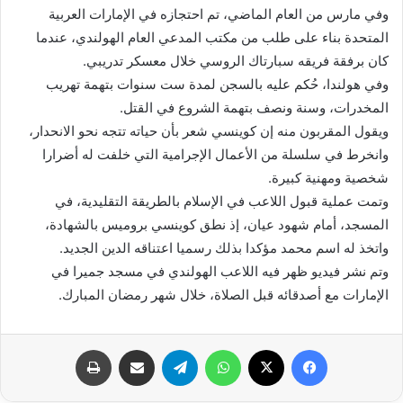
وفي مارس من العام الماضي، تم احتجازه في الإمارات العربية
المتحدة بناء على طلب من مكتب المدعي العام الهولندي، عندما
كان برفقة فريقه سبارتاك الروسي خلال معسكر تدريبي.
وفي هولندا، حُكم عليه بالسجن لمدة ست سنوات بتهمة تهريب
المخدرات، وسنة ونصف بتهمة الشروع في القتل.
ويقول المقربون منه إن كوينسي شعر بأن حياته تتجه نحو الانحدار،
وانخرط في سلسلة من الأعمال الإجرامية التي خلفت له أضرارا
شخصية ومهنية كبيرة.
وتمت عملية قبول اللاعب في الإسلام بالطريقة التقليدية، في
المسجد، أمام شهود عيان، إذ نطق كوينسي بروميس بالشهادة،
واتخذ له اسم محمد مؤكدا بذلك رسميا اعتناقه الدين الجديد.
وتم نشر فيديو ظهر فيه اللاعب الهولندي في مسجد جميرا في
الإمارات مع أصدقائه قبل الصلاة، خلال شهر رمضان المبارك.
فيسبوك
X
واتساب
تيلقرام
مشاركة عبر البريد
طباعة