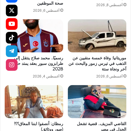
صحة الموظفين
أغسطس 8, 2026
أغسطس 6, 2026
موريتانيا: وفاة خمسة منقبين عن
رسميًا.. محمد صلاح ينتقل إلى
الذهب في تيرس زمور والبحث عن
طرابزون سبور بعقد يمتد حتى عام
آخر ونجاة ستة
2028
أغسطس 6, 2026
أغسطس 4, 2026
القاضي المزيف.. قضية تشعل
رمظان: أنصفوا ابننا المعاق؟؟!
الجدل في مصر
(صور ووثائق)