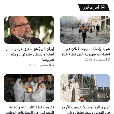
آخر ماحُرر
شهيد وإصابات بينهم طفلان في
إيران: لن يُفتح مضيق هرمز ما لم
اعتداءات صهيونية على قطاع غزة
تُصلح واشنطن سلوكها… وهذه
شروطنا
أغسطس 8, 2026
أغسطس 8, 2026
“جيروزاليم بوست”: ترهيب الأرمن
تكريم حفظة كتاب الله والطلبة
في القدس وسط تجاهل دولي
المتفوقين في المسابقات الوطنية