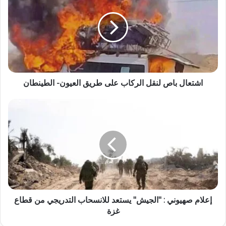
اشتعال باص لنقل الركاب على طريق العيون- الطينطان
إعلام صهيوني : "الجيش" يستعد للانسحاب التدريجي من قطاع
غزة