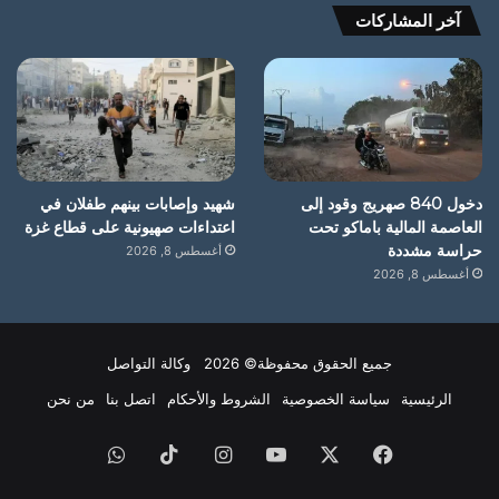
آخر المشاركات
دخول 840 صهريج وقود إلى
شهيد وإصابات بينهم طفلان في
العاصمة المالية باماكو تحت
اعتداءات صهيونية على قطاع غزة
حراسة مشددة
أغسطس 8, 2026
أغسطس 8, 2026
جميع الحقوق محفوظة© 2026 وكالة التواصل
الرئيسية
سياسة الخصوصية
الشروط والأحكام
اتصل بنا
من نحن
فيسبوك
X
يوتيوب
انستقرام
‫TikTok
واتساب