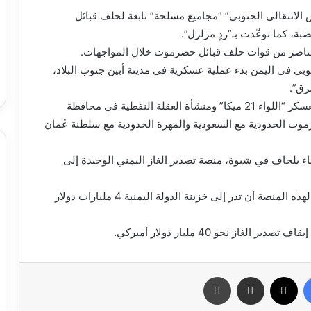
 الانتقالي الجنوبي” “مجاميع مسلحة” تابعة لحلف قبائل
، كما توعّدت بـ”ردٍ مزلزل”.
م عناصر من قوات حلف قبائل حضرموت خلال المواجهات.
بي في اليمن بدء عملية عسكرية في مدينة أبين جنوب البلاد،
رق”.
وكان “الانتقالي” قد سيطر مطلع الشهر الحالي على معسكر “اللواء 21 ميكا” ومنشأة العقلة النفطية في محافظة
وت الحدودية مع السعودية والمهرة الحدودية مع سلطنة عُمان
ناء بلحاف في شبوة، منصة تصدير الغاز اليمني الوحيدة إلى
وفي أثر ذلك، توقف تصدير الغاز اليمني. وكان مخططاً لهذه المنصة أن تدر إلى خزينة الدولة اليمنية 4 مليارات دولار
فيسبوك
X
مشاركة عبر البريد
طباعة