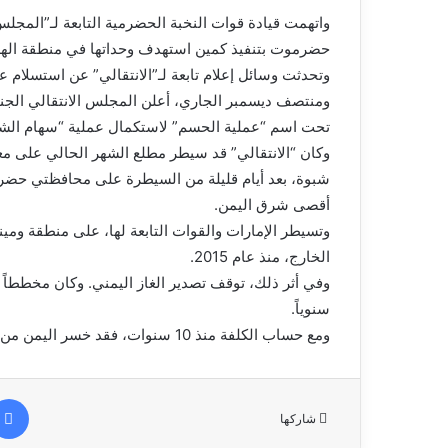
واتهمت قيادة قوات النخبة الحضرمية التابعة لـ”المجلس
حضرموت بتنفيذ كمين استهدف وحداتها في منطقة الهضبة
وتحدثت وسائل إعلام تابعة لـ”الانتقالي” عن استسلا
ومنتصف ديسمبر الجاري، أعلن المجلس الانتقالي الجنو
تحت اسم “عملية الحسم” لاستكمال عملية “سهام الش
شبوة، بعد أيام قليلة من السيطرة على محافظتي حضرم
أقصى شرق اليمن.
وتسيطر الإمارات والقوات التابعة لها، على منطقة ومي
الخارج، منذ عام 2015.
سنوياً.
ومع حساب الكلفة منذ 10 سنوات، فقد خسر اليمن من إيقاف تصدير الغاز نحو 40 مليار دولار أميركي.
شاركها