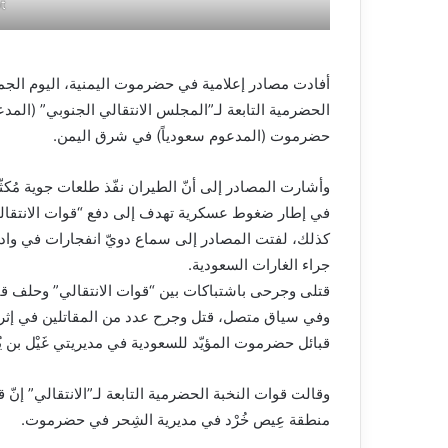
t
أفادت مصادر إعلامية في حضرموت اليمنية، اليوم الج
الحضرمية التابعة لـ”المجلس الانتقالي الجنوبي” (المد
حضرموت (المدعوم سعودياً) في شرق اليمن.
وأشارت المصادر إلى أنّ الطيران نفّذ طلعات جوية مُكث
في إطار ضغوط عسكرية تهدف إلى دفع “قوات الانتقالي
كذلك، لفتت المصادر إلى سماع دويّ انفجارات في و
جراء الغارات السعودية.
قتلى وجرحى باشتباكات بين “قوات الانتقالي” وحلف 
وفي سياق متصل، قتل وجرح عدد من المقاتلين في إثر 
قبائل حضرموت المؤيّد للسعودية في مديريتي غَيْل بن
وقالت قوات النخبة الحضرمية التابعة لـ”الانتقالي” إنّ
منطقة عِيص خُرْد في مديرية الشِحر في حضرموت.