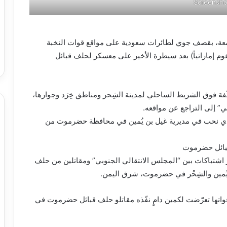
Screensho
معة، بقصف جوي لطائرات سعودية على مواقع قوات النخبة
عوم إماراتياً) بعد سيطرة الأخير على معسكر لحلف قبائل
ّفة فوق الشريط الساحلي لمدينة الشِحر ومناطق خِرَد وجوارها،
” إلى التراجع عن مواقعه.
ادي نحب في مديرية غيل بن يُمين في محافظة حضرموت من
قبائل حضرموت
اشتباكات بين “المجلس الانتقالي الجنوبي” ومقاتلين من حلف
 يُمين والشِحْر في حضرموت، شرق اليمن.
 قواتها تعرّضت لكمين دامٍ نفّذه مقاتلو حلف قبائل حضرموت في