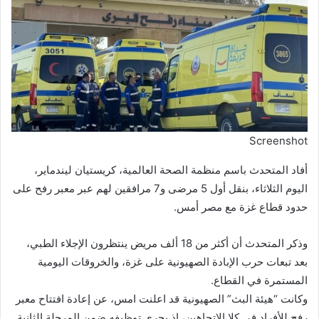
Screenshot
أفاد المتحدث باسم منظمة الصحة العالمية، كريستيان ليندماير،
اليوم الثلاثاء، بنقل أول 5 مرضى و7 مرافقين لهم عبر معبر رفح على
حدود قطاع غزة مع مصر أمس.
وذكر المتحدث أن أكثر من 18 ألف مريض ينتظرون الإجلاء الطبي،
بعد تبعات حرب الإبادة الصهيونية على غزة، والخروقات اليومية
المستمرة في القطاع.
وكانت “هيئة البث” الصهيونية قد اعلنت امس، عن إعادة افتتاح معبر
رفح للأفراد في كلا الاتجاهين، إذ يجري توظيفه ضمن المرحلة الثانية