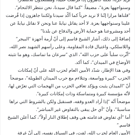
وسنواجهها بعزة”، مضيفاً: “كما قال سيدنا، نحن ننتظر الالتحام”.
“قلناها مرارا إنّنا لا نريد حرباً كما أكّد سيدنا ولكننا جاهزون إذا فٌرضت
علينا وسنواجهها بعزة. لا أحد يقاتل نيابةً عنا ونحن لا نقاتل نيابةً عن
أحد ومشروعنا هو حماية الأرض والدفاع عن بلدنا”
إضافةً إلى ذلك، أشار الشيخ قاسم إلى أنّ أزمة أجهزة “البيجر”
واللاسلكي، واغتيال قادة المقاومة، وعلى رأسهم الشهيد نصر الله،
“أثّرت سلباً على حزب الله”، الذي “سرعان ما تماسك، وهو ما تثبته
الأوضاع في الميدان”، كما أكد.
وفي هذا الإطار، شدّد الأمين العام لحزب الله على أنّ إمكانات
الحزب “كبيرة وواسعة، وتتلاءم مع حرب الميدان الطويلة”، موضحاً
أنّ “الميدان يثبت ويؤكد تعافي الحزب من الهجمات التي تعرّض لها،
لأنّه مؤسسة كبيرة ومتماسكة وذات إمكانات كبيرة”.
موضحاً أنّه “إذا أراد العدو وقفه، فسنقبل ولكن بالشروط التي نراها
مناسبةً”، وأنّ “أي حل يبقى بالتفاوض غير المباشر”.
أما “أي تفاوض فدعامته هي وقف إطلاق النار أولاً”، كما أعلن الشيخ
قاسم.”
الأمين العام لحزب الله، لفت، في السياق نفسه، إلى أنّ غرفة