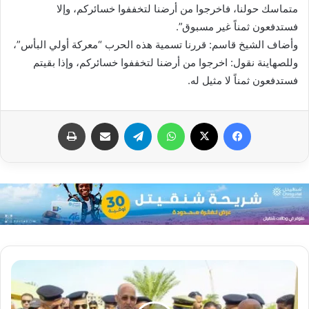
متماسك حولنا، فاخرجوا من أرضنا لتخففوا خسائركم، وإلا
فستدفعون ثمناً غير مسبوق”.
وأضاف الشيخ قاسم: قررنا تسمية هذه الحرب “معركة أولي البأس”،
وللصهاينة نقول: اخرجوا من أرضنا لتخففوا خسائركم، وإذا بقيتم
فستدفعون ثمناً لا مثيل له.
فيسبوك
X
واتساب
تيلقرام
مشاركة عبر البريد
طباعة