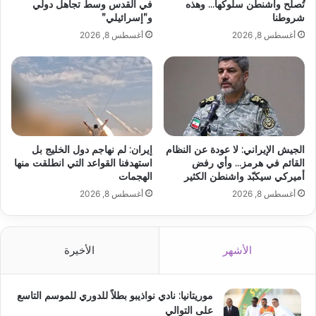
تُصلح واشنطن سلوكها… وهذه
في القدس وسط تجاهل دولي
شروطنا
و”إسرائيلي”
أغسطس 8, 2026
أغسطس 8, 2026
الجيش الإيراني: لا عودة عن النظام
إيران: لم نهاجم دول الخليج بل
القائم في هرمز… وأي رفض
استهدفنا القواعد التي انطلقت منها
أميركي سيكبّد واشنطن الكثير
الهجمات
أغسطس 8, 2026
أغسطس 8, 2026
الأشهر
الأخيرة
موريتانيا: نادي نواذيبو بطلاً للدوري للموسم التاسع
على التوالي