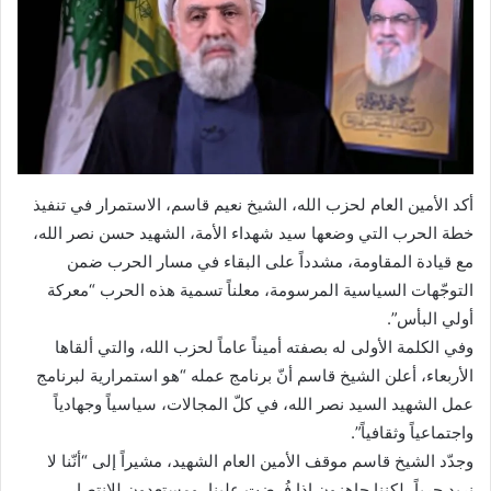
أكد الأمين العام لحزب الله، الشيخ نعيم قاسم، الاستمرار في تنفيذ
خطة الحرب التي وضعها سيد شهداء الأمة، الشهيد حسن نصر الله،
مع قيادة المقاومة، مشدداً على البقاء في مسار الحرب ضمن
التوجّهات السياسية المرسومة، معلناً تسمية هذه الحرب “معركة
أولي البأس”.
وفي الكلمة الأولى له بصفته أميناً عاماً لحزب الله، والتي ألقاها
الأربعاء، أعلن الشيخ قاسم أنّ برنامج عمله “هو استمرارية لبرنامج
عمل الشهيد السيد نصر الله، في كلّ المجالات، سياسياً وجهادياً
واجتماعياً وثقافياً”.
وجدّد الشيخ قاسم موقف الأمين العام الشهيد، مشيراً إلى “أنّنا لا
نريد حرباً، لكننا جاهزون إذا فُرضت علينا، ومستعدون للانتصار،