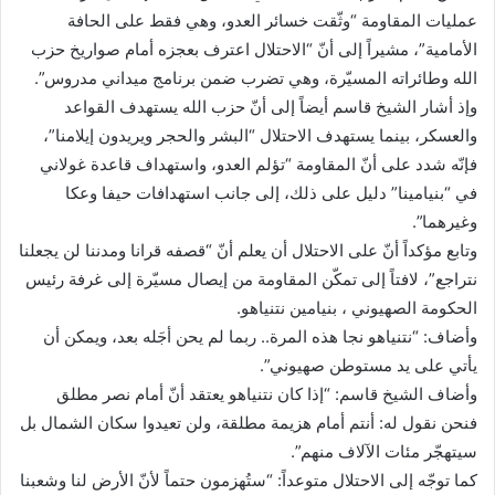
عمليات المقاومة “وثّقت خسائر العدو، وهي فقط على الحافة
الأمامية”، مشيراً إلى أنّ “الاحتلال اعترف بعجزه أمام صواريخ حزب
الله وطائراته المسيّرة، وهي تضرب ضمن برنامج ميداني مدروس”.
وإذ أشار الشيخ قاسم أيضاً إلى أنّ حزب الله يستهدف القواعد
والعسكر، بينما يستهدف الاحتلال “البشر والحجر ويريدون إيلامنا”،
فإنّه شدد على أنّ المقاومة “تؤلم العدو، واستهداف قاعدة غولاني
في “بنيامينا” دليل على ذلك، إلى جانب استهدافات حيفا وعكا
وغيرهما”.
وتابع مؤكداً أنّ على الاحتلال أن يعلم أنّ “قصفه قرانا ومدننا لن يجعلنا
نتراجع”، لافتاً إلى تمكّن المقاومة من إيصال مسيّرة إلى غرفة رئيس
الحكومة الصهيوني ، بنيامين نتنياهو.
وأضاف: “نتنياهو نجا هذه المرة.. ربما لم يحن أجَله بعد، ويمكن أن
يأتي على يد مستوطن صهيوني”.
وأضاف الشيخ قاسم: “إذا كان نتنياهو يعتقد أنّ أمام نصر مطلق
فنحن نقول له: أنتم أمام هزيمة مطلقة، ولن تعيدوا سكان الشمال بل
سيتهجّر مئات الآلاف منهم”.
كما توجّه إلى الاحتلال متوعداً: “ستُهزمون حتماً لأنّ الأرض لنا وشعبنا