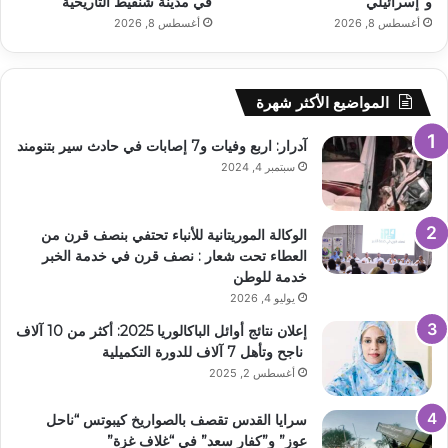
و”إسرائيلي”
في مدينة شنقيط التاريخية
أغسطس 8, 2026
أغسطس 8, 2026
المواضيع الأكثر شهرة
آدرار: اربع وفيات و7 إصابات في حادث سير بتنومند
سبتمبر 4, 2024
الوكالة الموريتانية للأنباء تحتفي بنصف قرن من
العطاء تحت شعار : نصف قرن في خدمة الخبر
خدمة للوطن
يوليو 4, 2026
إعلان نتائج أوائل الباكالوريا 2025: أكثر من 10 آلاف
ناجح وتأهل 7 آلاف للدورة التكميلية
أغسطس 2, 2025
سرايا القدس تقصف بالصواريخ كيبوتس “ناحل
عوز” و”كفار سعد” في “غلاف غزة”