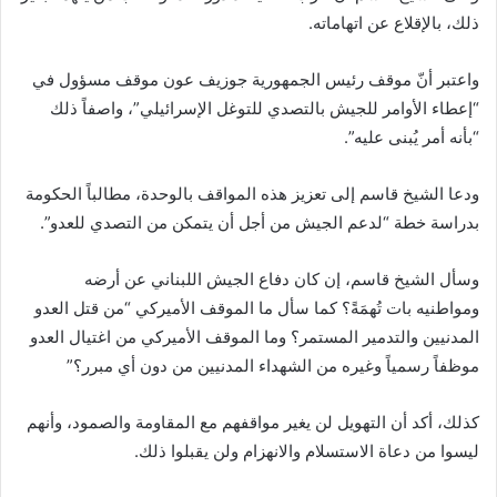
ذلك، بالإقلاع عن اتهاماته.
واعتبر أنّ موقف رئيس الجمهورية جوزيف عون موقف مسؤول في
“إعطاء الأوامر للجيش بالتصدي للتوغل الإسرائيلي”، واصفاً ذلك
“بأنه أمر يُبنى عليه”.
ودعا الشيخ قاسم إلى تعزيز هذه المواقف بالوحدة، مطالباً الحكومة
بدراسة خطة “لدعم الجيش من أجل أن يتمكن من التصدي للعدو”.
وسأل الشيخ قاسم، إن كان دفاع الجيش اللبناني عن أرضه
ومواطنيه بات تُهمَةً؟ كما سأل ما الموقف الأميركي “من قتل العدو
المدنيين والتدمير المستمر؟ وما الموقف الأميركي من اغتيال العدو
موظفاً رسمياً وغيره من الشهداء المدنيين من دون أي مبرر؟”
كذلك، أكد أن التهويل لن يغير مواقفهم مع المقاومة والصمود، وأنهم
ليسوا من دعاة الاستسلام والانهزام ولن يقبلوا ذلك.