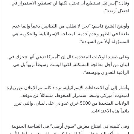
وقال: “إسرائيل تستطيع أن تحتل، لكنها لن تستطيع الاستمرار في
احتلال أرضنا”.
وأوضح الشيخ قاسم: “نحن لا نطلب من اللبنانيين دعماً وإنما عدم
طعننا في الظهر وعدم خدمة المصلحة الإسرائيلية، والحكومة هي
المسؤولة أولاً عن السيادة”.
وعلى صعيد الولايات المتحدة، قال إن “أميركا تدعي أنها تتحرك في
لبنان من أجل معالجة المشكلة، لكنها ليست وسيطاً نزيهاً بل هي
الراعية للعدوان وتوسعه”.
وأشار إلى أن الاعتداءات الإسرائيلية، تزداد كلما تم الإعلان عن زيارة
لمبعوث أميركي وسط استمرار الضغوط، متسائلاً عن موقف
الولايات المتحدة من 5000 خرق عدواني على لبنان، والتي تبرر
دائماً هذه الاعتداءات.
وفي كلمته في افتتاح معرض “سوق أرضي” في الضاحية الجنوبية
لبيروت، أكد الشيخ قاسم أنّ المشاركين في السوق، هم أهل الأرض