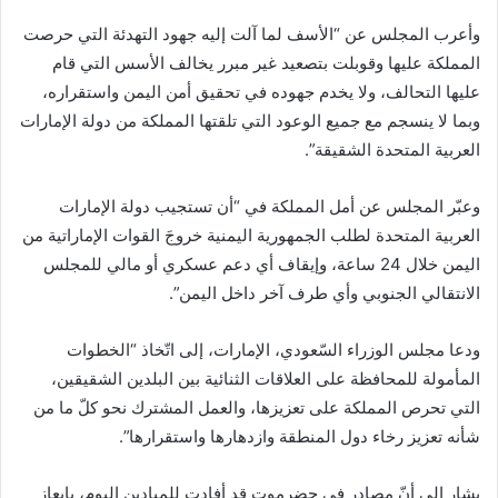
وأعرب المجلس عن “الأسف لما آلت إليه جهود التهدئة التي حرصت
المملكة عليها وقوبلت بتصعيد غير مبرر يخالف الأسس التي قام
عليها التحالف، ولا يخدم جهوده في تحقيق أمن اليمن واستقراره،
وبما لا ينسجم مع جميع الوعود التي تلقتها المملكة من دولة الإمارات
العربية المتحدة الشقيقة”.
وعبّر المجلس عن أمل المملكة في “أن تستجيب دولة الإمارات
العربية المتحدة لطلب الجمهورية اليمنية خروجَ القوات الإماراتية من
اليمن خلال 24 ساعة، وإيقاف أي دعم عسكري أو مالي للمجلس
الانتقالي الجنوبي وأي طرف آخر داخل اليمن”.
ودعا مجلس الوزراء السّعودي، الإمارات، إلى اتّخاذ “الخطوات
المأمولة للمحافظة على العلاقات الثنائية بين البلدين الشقيقين،
التي تحرص المملكة على تعزيزها، والعمل المشترك نحو كلّ ما من
شأنه تعزيز رخاء دول المنطقة وازدهارها واستقرارها”.
يشار إلى أنّ مصادر في حضرموت قد أفادت للميادين اليوم، بإيعاز