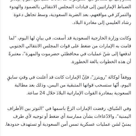
الضباط الإماراتيين إلى قيادات المجلس الانتقالي بالصمود والهدوء
والتمركز في مواقعهم، بعد الضربة السعودية، وسط تجاهل دعوة
رشاد العليمي إلى مغادرة البلاد.
وكانت وزارة الخارجية السعودية قد أسفت، في بيانٍ لها اليوم، “لما
قامت به الإمارات من ضغط على قوات المجلس الانتقالي الجنوبي
لدفعها إلى شنّ عمليات في محافظتَي حضرموت والمهرة”، معتبرةً
أن هذه الخطوات بالغة الخطورة.
ووفقاً لوكالة “رويترز”، فإنّ الإمارات كانت قد أعلنت في وقتٍ سابقٍ
اليوم، أنّها ستسحب قواتها المتبقية من اليمن، وذلك بعد مطالبة
السعودية بمغادرة القوات الإماراتية البلادَ خلال 24 ساعة.
وفي السّياق، رفضت الإمارات الزجّ باسمها في “التوتر بين الأطراف
اليمنية”، والادّعاءات بشأن ممارسة أي ضغط أو توجيه لأي طرف
يمنيّ لشن عمليات عسكرية تمس أمن السعودية أو تستهدف حدودها.