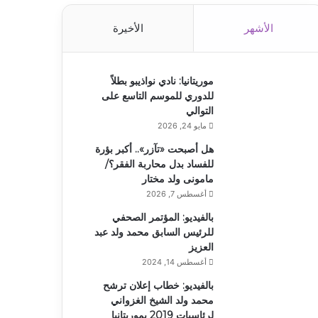
الأشهر
الأخيرة
موريتانيا: نادي نواذيبو بطلاً
للدوري للموسم التاسع على
التوالي
مايو 24, 2026
هل أصبحت «تآزر».. أكبر بؤرة
للفساد بدل محاربة الفقر؟/
مامونى ولد مختار
أغسطس 7, 2026
بالفيديو: المؤتمر الصحفي
للرئيس السابق محمد ولد عبد
العزيز
أغسطس 14, 2024
بالفيديو: خطاب إعلان ترشح
محمد ولد الشيخ الغزواني
لرئاسيات 2019 بموريتانيا