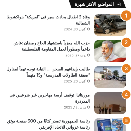
المواضيع الأكثر شهرة
وفاة 3 اطفال بحادث سير في “لغريكة” بنواكشوط
الشمالية
أكتوبر 30, 2024
حزب الله معزياً باستشهاد الحاج رمضان :عاش
داعماً ومطوراً لعمل المقاومة الفلسطينية
يونيو 27, 2025
طالبت بإيداعهم السجن …. النيابة توجه تهماً لمقاول
“صفقة الطاولات المدرسية” و15 متهماً
أكتوبر 20, 2025
موريتانيا: توقيف أربعة مهاجرين غير شرعيين في
المذرذرة
مارس 18, 2025
رئاسة الجمهورية تصدر كتابًا من 300 صفحة يوثق
رئاسة غزواني للاتحاد الإفريقي