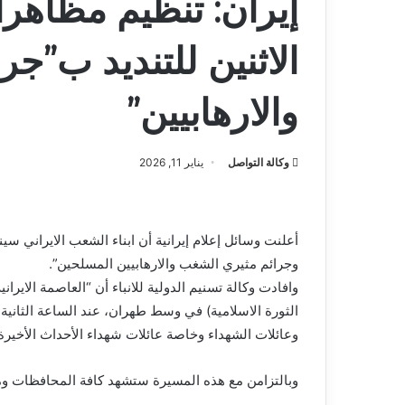
إيران: تنظيم مظاهر
الاثنين للتنديد ب”ج
والارهابيين”
وكالة التواصل
يناير 11, 2026
أعلنت وسائل إعلام إيرانية أن ابناء الشعب الايراني س
وجرائم مثيري الشغب والارهابيين المسلحين”.
وافادت وكالة تسنيم الدولية للانباء أن “العاصمة الا
الثورة الاسلامية) في وسط طهران، عند الساعة الثاني
وعائلات الشهداء وخاصة عائلات شهداء الأحداث الأخيرة ل
وبالتزامن مع هذه المسيرة ستشهد كافة المحافظات و