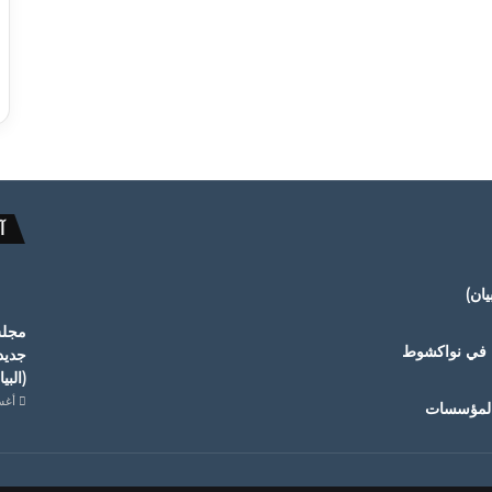
آ
ان)
مجلس
ة في نواكشوط
جديد
(البي
أغسطس
 المؤسسات