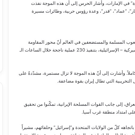
” في الإمارات، وأشار الحرس إلى أن هذه الموجة نفذت
ر”، “عماد”، “قدر”، وعدة رؤوس حربية، وطائرات مسيرة
شعوب المسلمة والمستضعفين في العالم أنّ محور المقاومة
سجّل أوسع الهجمات في تاريخ الحرب ضدّ الأهداف الأميركية – الإسرائيلية، بتنفيذ 230 عملية ناجحة خلال الساعات الـ
كاملاً. وأشارت إلى أنّ هذه الموجة لا تزال مستمرة، مشدّدةً على
 التخريبية التي تطال إيران بقوة مضاعفة.
عراق، إلى جانب القوات المسلحة الإيرانية، تمكّنوا من تحقيق
لى امتداد منطقة غرب آسيا.
باتجاهه كلّ من الولايات المتحدة و”إسرائيل” وحلفائهم، مشيراً