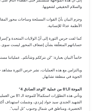
إلى أنّ هذه المواجهة ستستمر حتى القضاء التامّ على 
والسلام الحقيقي لشعوبها.
وجزم البيان بأنّ القوات المسلحة وساحات محور المقاو
الأنظمة عداءً للإنسانية.
كما لفت حرس الثورة إلى أنّ الولايات المتحدة و”إسرائيل
حساباتهم المتعلّقة بشأن إضعاف المحور ليست سوى م
خاتماً البيان بعبارة: “لن نترككم وشأنكم.. عملياتنا مست
الجوية في منطقة تشابهار.
الموجة الـ81 من عملية “الوعد الصادق 4”
وتأتي هذه التطوّر
الخضيرة، ومناطق في شمال وجنوب “تل أبيب”.