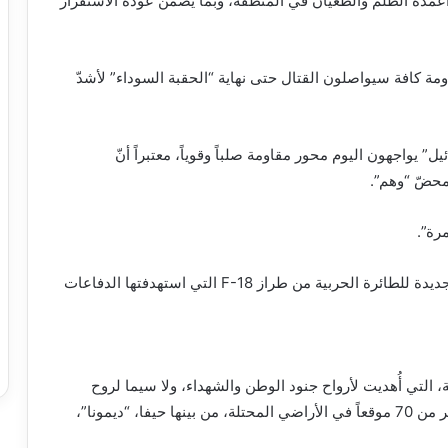
أعمدة الظلم والطغيان في المنطقة، وبما يضمن عودة الاستقرار
مة كافة سيواصلون القتال حتى نهاية “الحقبة السوداء” لأشدّ
” يواجهون اليوم محور مقاومة صلباً وقوياً، معتبراً أنّ
حضّ “وهم”.
مرة”.
وبالتزامن مع هذه العمليات، نشر حرس الثورة مشاهد جديدة للطائرة الحربية من طراز F-18 التي استهدفتها الدفاعات
ات استكمالاً للموجة الـ 81 من العملية، التي أُهديت لأرواح جنود الوطن والشهداء، ولا سيما لروح
الشهيد الجندي سيد جواد إيزدي، وشملت استهداف أكثر من 70 موقعاً في الأراضي المحتلة، من بينها حيفا، “ديمونا”،