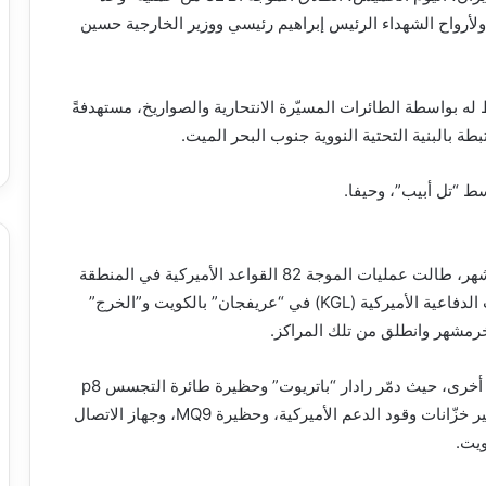
لاد، ولأرواح الشهداء الرئيس إبراهيم رئيسي ووزير الخارجية حسين
 له بواسطة الطائرات المسيّرة الانتحارية والصواريخ، مستهدفةً
طة بالبنية التحتية النووية جنوب البحر الميت.
 “تل أبيب”، وحيفا.
وفي إطار الردّ على العدوان الذي استهدف مدينة خرمشهر، طالت عمليات الموجة 82 القواعد الأميركية في المنطقة
“بنجاح وقوة”، حيث أعلنت استهداف موقع اللوجستيات الدفاعية الأميركية (KGL) في “عريفجان” بالكويت و”الخرج”
 خرمشهر وانطلق من تلك المراكز.
كما شملت العملية تدمير أهداف استراتيجية في قواعد أخرى، حيث دمّر رادار “باتريوت” وحظيرة طائرة التجسس p8
في قاعدة “الشيخ عيسى” في البحرين، إضافة إلى تدمير خزّانات وقود الدعم الأميركية، وحظيرة MQ9، وجهاز الاتصال
ويت.