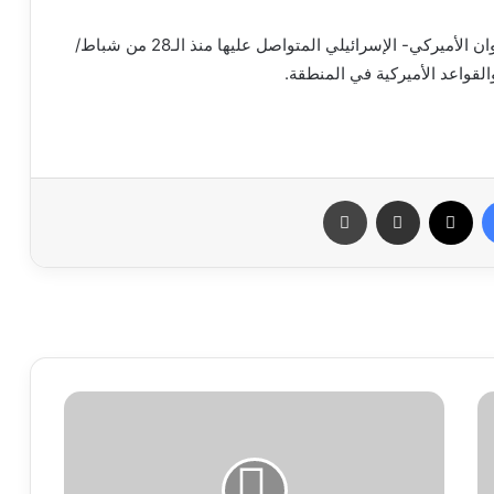
وتواصل إيران، في إطار حقّها المشروع، الردّ على العدوان الأميركي- الإسرائيلي المتواصل عليها منذ الـ28 من شباط/
القواعد الأميركية في المنطقة.
فيسبوك
X
مشاركة عبر البريد
طباعة