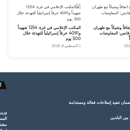
فاقاً وشيكاً مع طهران
المكتب الإعلامي في غزة: 1254 شهيداً
فانس: المفاوضات
و4091 خرقاً إسرائيلياً للتهدئة خلال
300 يوم
أغسطس 6, 2026
آ
ضمان تنفيذ إصلاحات فعالة ومستدامة
وزير
 بين البلدين
المس
مشترك