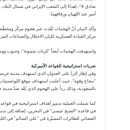
صادق 4″، إهداءً إلى الشعب الإيراني في شمال الب
أمير عبد اللهيان ورفاقهما.
وأكد البيان أنّ الهجمات نُفّذت عبر هجوم مركّز ومخطّط
مركز القيادة العسكرية لكيان الاحتلال والصناعات المرتب
واستهدفت الهجمات أيضاً “كريات شمونة”، وجنوب ووسط
ضربات استراتيجية للقواعد الأميركية
بالسعودية، وذلك رداً على الهجوم الذي نُفّذ ضدّ مدينة
الفضائي للطائرات المسيّرة في “علي السالم” في الك