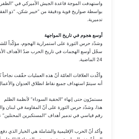
واستهدفت الموجة قاعدة الجيش الأميركي في “الظفرة
بواسطة صواريخ قوية ودقيقة من “خيبر شكن، “ذو الفقا
تدميرية.
أوسع هجوم في تاريخ المواجهة
وشدّد حرس الثورة على استمرارية الهجوم، مؤكّداً لل
24 الماضية.
وأكّدت العلاقات العامّة أنّ هذه العمليات حقّقت نجاحاً 
أنه سيتمّ استهداف جميع نقاط انطلاق العدوان والأعمال
مستمرّون حتى إنهاء “الحقبة السوداء” لأنظمة الظلم
هذا، وشدّد حرس الثورة على أنّ المقاومة في لبنان وال
رقم قياسي في تدمير أهداف “المستكبرين المحتلين” ع
وأكد أنّ الحرب الإقليمية والشاملة هي الخيار الذي دفع 